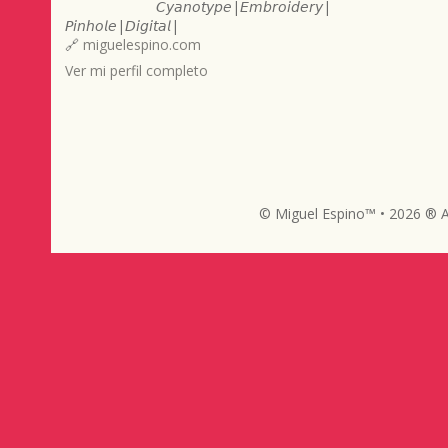
𝘊𝘺𝘢𝘯𝘰𝘵𝘺𝘱𝘦|𝘌𝘮𝘣𝘳𝘰𝘪𝘥𝘦𝘳𝘺|
𝘗𝘪𝘯𝘩𝘰𝘭𝘦|𝘋𝘪𝘨𝘪𝘵𝘢𝘭|
🔗
miguelespino.com
Ver mi perfil completo
© Miguel Espino™ • 2026 ® A