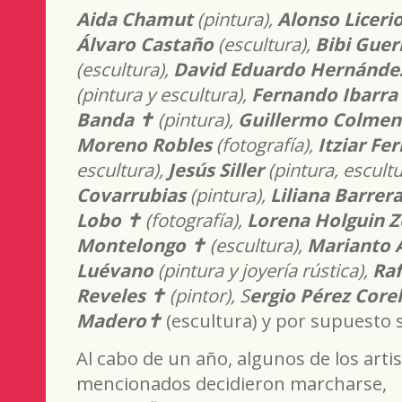
Aida Chamut
(pintura),
Alonso Liceri
Álvaro Castaño
(escultura),
Bibi Gue
(escultura),
David Eduardo Hernánde
(pintura y escultura),
Fernando
Ibarra
Banda
✝
(pintura),
Guillermo Colmen
Moreno Robles
(fotografía),
Itziar Fe
escultura),
Jesús Siller
(pintura, escult
Covarrubias
(pintura),
Liliana Barrer
Lobo
✝
(fotografía),
Lorena Holguin Z
Montelongo
✝
(escultura),
Marianto 
L
uévano
(pintura y joyería rústica),
Raf
Reveles
✝
(pintor), S
ergio Pérez Corel
Madero
✝
(escultura) y por supuesto s
Al cabo de un año, algunos de los arti
mencionados decidieron marcharse,