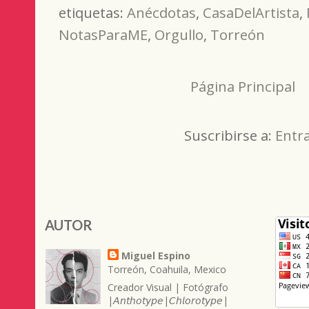
etiquetas:
Anécdotas
,
CasaDelArtista
,
NotasParaME
,
Orgullo
,
Torreón
Página Principal
Suscribirse a:
Entr
AUTOR
Miguel Espino
Torreón, Coahuila, Mexico
Creador Visual | Fotógrafo
|𝘈𝘯𝘵𝘩𝘰𝘵𝘺𝘱𝘦|𝘊𝘩𝘭𝘰𝘳𝘰𝘵𝘺𝘱𝘦|